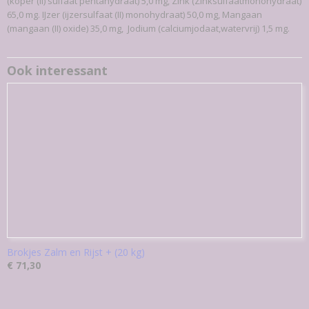
(koper (II) sulfaat pentahydraat) 5,0 mg, Zink (Zinksulfaatmonohydraat)
65,0 mg. IJzer (ijzersulfaat (II) monohydraat) 50,0 mg, Mangaan
(mangaan (II) oxide) 35,0 mg, Jodium (calciumjodaat,watervrij) 1,5 mg.
Ook interessant
Brokjes Zalm en Rijst + (20 kg)
€ 71,30