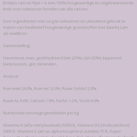
Brokjes Lam en Rijst + is een 100% hoogwaardige en uitgebalanceerde
EAN code
brok voor volwassen honden van alle rassen.
7,09E+12
Productcode leverancier
Door ingrediënten met zorg te selecteren en uitsluitend gebruik te
103-32-K
maken van kwalitatief hoogwaardige grondstoffen met daarbij Lam
Bruto gewicht
als eiwitbron.
20,00 Kg
Samenstelling:
Havermout, mais, gedehydreerd lam (20%), rijst (20%), kippenvet,
bietenvezels, gist, mineralen.
Analyse:
Ruw eiwit 24.0%, Ruw vet 12.0%, Ruwe Celstof 2.0%,
Ruwe As 9.0%, Calcium 1.9%, Fosfor 1.2%, Vocht 9.0%
Nutritionele toevoegingsmiddelen per kg.
Vitamine A (alfa-retinylacetaat) 25000 IE, Vitamine D3 (cholecalciferol)
2000 IE, Vitamine E (all-rac alpha-tocopheryl acetate) 75 IE, Koper