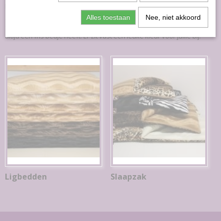
kussens passen perfect in een bench, maar natuurlijk kun je ze ook
gewoon op de favo plek van jouw hond of kat leggen.
Alles toestaan
Nee, niet akkoord
Ook belangrijk, ze kunnen lekker mee in de was! Zodat jouw maatje
altijd een fris bedje heeft. Er zit vast een leuke kleur voor jullie bij.
Ligbedden
Slaapzak