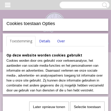
Cookies toestaan Opties
Inloggen
Registreren
UW WINKELWAGEN
Toestemming
Details
Over
Geen producten
(0)
Op deze website worden cookies gebruikt
Home
>
Kussens
Cookies worden door ons gebruikt voor verkeersanalyse, het
aanbieden van sociale media-functies en het personaliseren van
Kussens
informatie en advertenties. Daarnaast verlenen we onze sociale
media-, advertentie- en analysepartners toegang tot informatie over
hoe u onze site gebruikt. Zij kunnen deze informatie gebruiken in
Slaapzak
combinatie met andere gegevens die zij mogelijk hebben verzameld
Ligbedden
door uw gebruik van hun diensten of die u hen hebt verstrekt.
Brokjesenzo heeft niet alleen overheerlijke brokjes en vlees. Maar
Later opnieuw tonen
Selectie toestaan
ook zalige, zachte, knuffelkussens/Donuts en Slaapzakken. De