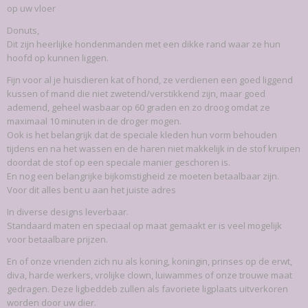
op uw vloer
Donuts,
Dit zijn heerlijke hondenmanden met een dikke rand waar ze hun
hoofd op kunnen liggen.
Fijn voor al je huisdieren kat of hond, ze verdienen een goed liggend
kussen of mand die niet zwetend/verstikkend zijn, maar goed
ademend, geheel wasbaar op 60 graden en zo droog omdat ze
maximaal 10 minuten in de droger mogen.
Ook is het belangrijk dat de speciale kleden hun vorm behouden
tijdens en na het wassen en de haren niet makkelijk in de stof kruipen
doordat de stof op een speciale manier geschoren is.
En nog een belangrijke bijkomstigheid ze moeten betaalbaar zijn.
Voor dit alles bent u aan het juiste adres
In diverse designs leverbaar.
Standaard maten en speciaal op maat gemaakt er is veel mogelijk
voor betaalbare prijzen.
En of onze vrienden zich nu als koning, koningin, prinses op de erwt,
diva, harde werkers, vrolijke clown, luiwammes of onze trouwe maat
gedragen. Deze ligbeddeb zullen als favoriete ligplaats uitverkoren
worden door uw dier.