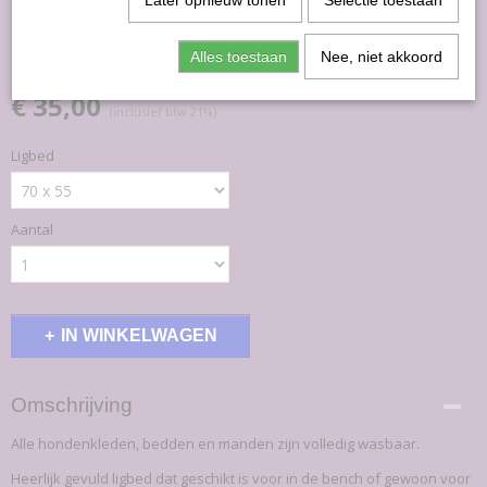
Later opnieuw tonen
Selectie toestaan
Ligbed Zwart
Alles toestaan
Nee, niet akkoord
€ 35,00
(inclusief btw 21%)
Ligbed
Aantal
IN WINKELWAGEN
Omschrijving
Alle hondenkleden, bedden en manden zijn volledig wasbaar.
Heerlijk gevuld ligbed dat geschikt is voor in de bench of gewoon voor