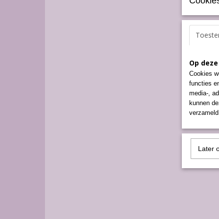
Cookies
Toest
Op deze
Cookies wo
functies e
media-, ad
kunnen dez
verzameld 
Later 