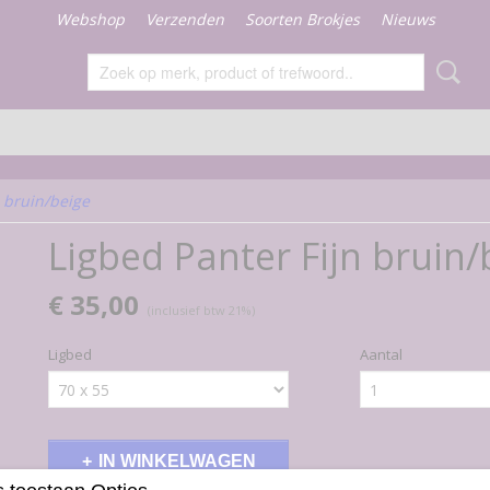
Webshop
Verzenden
Soorten Brokjes
Nieuws
n bruin/beige
Ligbed Panter Fijn bruin/
€ 35,00
(inclusief btw 21%)
Ligbed
Aantal
IN WINKELWAGEN