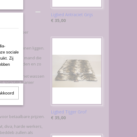
Ligbed Antraciet Grijs
€ 35,00
voor op uw vloer
ia-
hoofd op kunnen liggen.
nze sociale
gend kussen of mand die
ikt. Zij
ar op 60 graden en zo
hebben
ijdens en na het wassen
een speciale manier
akkoord
Ligbed Tijger Grof
voor betaalbare prijzen.
€ 35,00
wt, diva, harde werkers,
gbeddeb zullen als