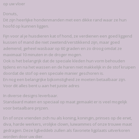
op uw vloer
Donuts,
Dit zijn heerlijke hondenmanden met een dikke rand waar ze hun
hoofd op kunnen liggen.
Fijn voor al je huisdieren kat of hond, ze verdienen een goed liggend
kussen of mand die niet zwetend/verstikkend zijn, maar goed
ademend, geheel wasbaar op 60 graden en zo droog omdat ze
maximaal 10 minuten in de droger mogen.
Ook is het belangrijk dat de speciale kleden hun vorm behouden
tijdens en na het wassen en de haren niet makkelijk in de stof kruipen
doordat de stof op een speciale manier geschoren is.
En nog een belangrijke bijkomstigheid ze moeten betaalbaar zijn.
Voor dit alles bent u aan het juiste adres
In diverse designs leverbaar.
Standaard maten en speciaal op maat gemaakt er is veel mogelijk
voor betaalbare prijzen.
En of onze vrienden zich nu als koning, koningin, prinses op de erwt,
diva, harde werkers, vrolijke clown, luiwammes of onze trouwe maat
gedragen. Deze ligbeddeb zullen als favoriete ligplaats uitverkoren
worden door uw dier.