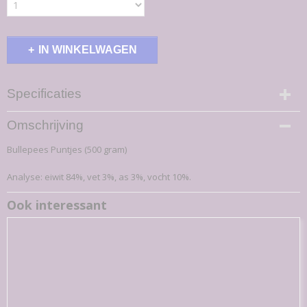
IN WINKELWAGEN
Specificaties
Productcode
Omschrijving
74-K
Bullepees Puntjes (500 gram)
EAN code
7,09E+12
Analyse: eiwit 84%, vet 3%, as 3%, vocht 10%.
Productcode leverancier
74-K
Ook interessant
Bruto gewicht
0,51 Kg