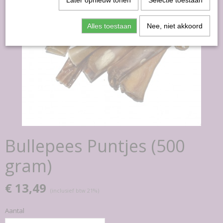
Later opnieuw tonen
Selectie toestaan
Alles toestaan
Nee, niet akkoord
Bullepees Puntjes (500
gram)
€ 13,49
(inclusief btw 21%)
Aantal