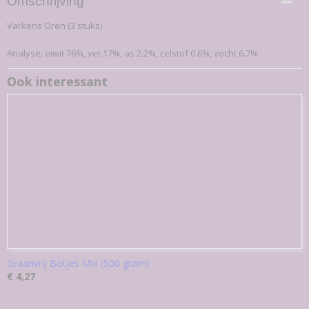
Omschrijving
85-K
Varkens Oren (3 stuks)
EAN code
7,09E+12
Analyse: eiwit 76%, vet 17%, as 2.2%, celstof 0.6%, vocht 6.7%.
Productcode leverancier
85-K
Ook interessant
Bruto gewicht
0,20 Kg
Graanvrij Botjes Mix (500 gram)
€ 4,27