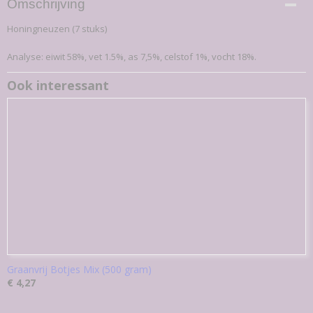
Omschrijving
67-K
Honingneuzen (7 stuks)
EAN code
7,09E+12
Analyse: eiwit 58%, vet 1.5%, as 7,5%, celstof 1%, vocht 18%.
Productcode leverancier
67-K
Ook interessant
Bruto gewicht
0,30 Kg
Graanvrij Botjes Mix (500 gram)
€ 4,27