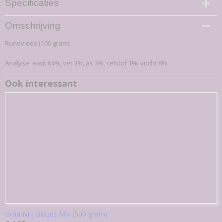
Specificaties
Productcode
Omschrijving
50-K
Rundvlees (100 gram)
EAN code
7,09E+12
Analyse: eiwit 64%, vet 3%, as 3%, celstof 1%, vocht 8%
Productcode leverancier
50-K
Ook interessant
Bruto gewicht
0,11 Kg
Graanvrij Botjes Mix (500 gram)