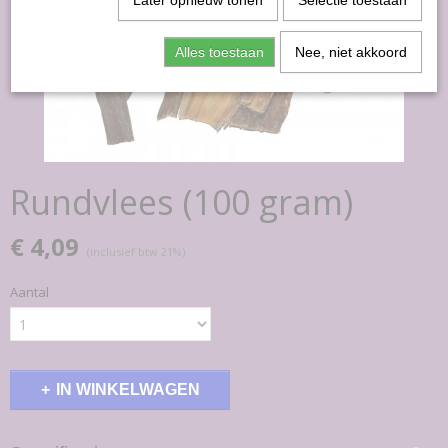
Later opnieuw tonen
Selectie toestaan
Alles toestaan
Nee, niet akkoord
Rundvlees (100 gram)
€ 4,09
(inclusief btw 21%)
Aantal
IN WINKELWAGEN