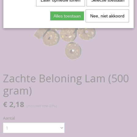
Later opnieuw tonen
Selectie toestaan
Alles toestaan
Nee, niet akkoord
Zachte Beloning Lam (500
gram)
€ 2,18
(inclusief btw 21%)
Aantal