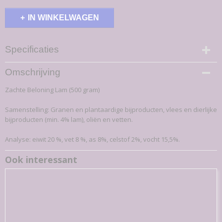
IN WINKELWAGEN
Specificaties
Productcode
Omschrijving
3-K
Zachte Beloning Lam (500 gram)
EAN code
7,09E+12
Samenstelling: Granen en plantaardige bijproducten, vlees en dierlijke
Productcode leverancier
bijproducten (min. 4% lam), oliën en vetten.
3-K
Bruto gewicht
Analyse: eiwit 20 %, vet 8 %, as 8%, celstof 2%, vocht 15,5%.
0,51 Kg
Ook interessant