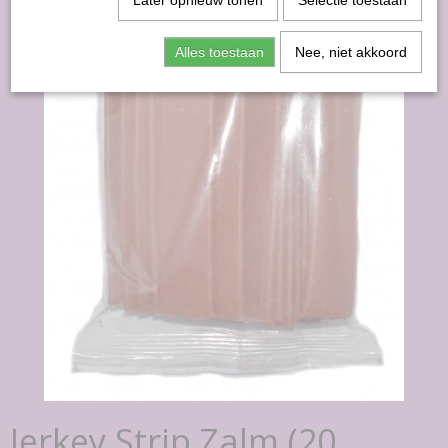
Later opnieuw tonen
Selectie toestaan
Alles toestaan
Nee, niet akkoord
Jerkey Strip Zalm (20