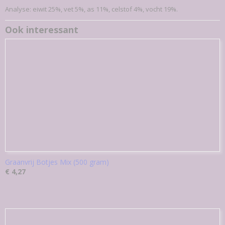
Bruto gewicht
Analyse: eiwit 25%, vet 5%, as 11%, celstof 4%, vocht 19%.
0,21 Kg
Ook interessant
Graanvrij Botjes Mix (500 gram)
€ 4,27