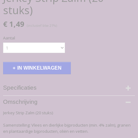
stuks)
€ 1,49
(inclusief btw 21%)
Aantal
IN WINKELWAGEN
Specificaties
Productcode
Omschrijving
7-K
Jerkey Strip Zalm (20 stuks)
EAN code
7,09E+12
Samenstelling: Vlees en dierlijke bijproducten (min. 4% zalm), granen
Productcode leverancier
en plantaardige bijproducten, oliën en vetten.
7-K