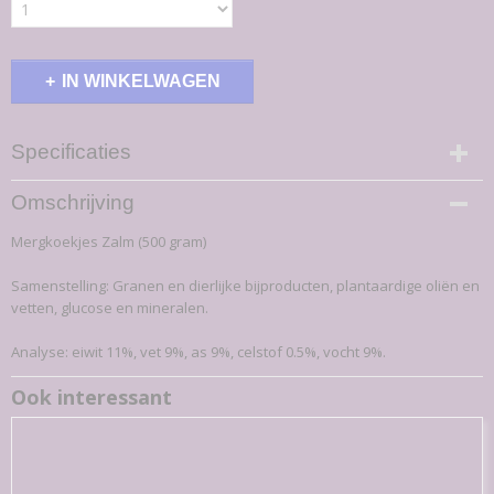
IN WINKELWAGEN
Specificaties
Productcode
Omschrijving
15-K
Mergkoekjes Zalm (500 gram)
EAN code
7,09E+12
Samenstelling: Granen en dierlijke bijproducten, plantaardige oliën en
Productcode leverancier
vetten, glucose en mineralen.
15-K
Bruto gewicht
Analyse: eiwit 11%, vet 9%, as 9%, celstof 0.5%, vocht 9%.
0,50 Kg
Ook interessant