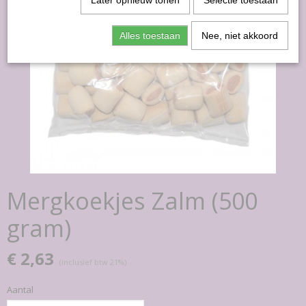
Later opnieuw tonen
Selectie toestaan
Alles toestaan
Nee, niet akkoord
Mergkoekjes Zalm (500
gram)
€ 2,63
(inclusief btw 21%)
Aantal